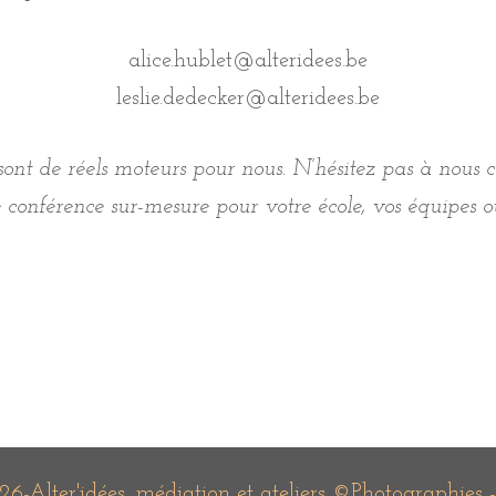
alice.hublet@alteridees.be
leslie.dedecker@alteridees.be
ont de réels moteurs pour nous. N’hésitez pas à nous c
conférence sur-mesure pour votre école, vos équipes ou
26-
Alter'idées, médiation et ateliers
©Photographies -