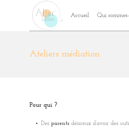
Aller
au
Accueil
Qui sommes-
contenu
Alter'idées, médiation et ateliers
Ateliers médiation
Pour qui ?
Des
parents
désireux d’avoir des outi