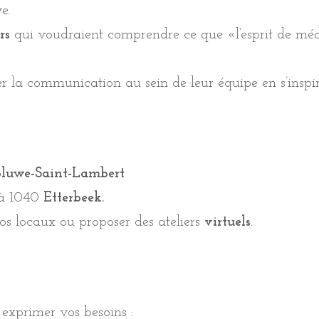
e.
urs
qui voudraient comprendre ce que «l’esprit de méd
er la communication au sein de leur équipe en s’inspir
luwe-Saint-Lambert
 à 1040
Etterbeek.
os locaux ou proposer des ateliers
virtuels
.
exprimer vos besoins :