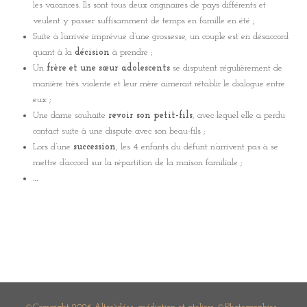
les vacances. Ils sont tous deux originaires de pays différents et
veulent y passer suffisamment de temps en famille en été ;
Suite à l’arrivée imprévue d’une grossesse, un couple est en désaccord
quant à la
décision
à prendre ;
Un
frère et une sœur adolescents
se disputent régulièrement de
manière très violente et leur mère aimerait rétablir le dialogue entre
eux ;
Une dame souhaite
revoir son petit-fils
, avec lequel elle a perdu
contact suite à une dispute avec son beau-fils ;
Lors d’une
succession
, les 4 enfants du défunt n’arrivent pas à se
mettre d’accord sur la répartition de la maison familiale ;
…