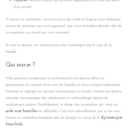
Apaiser
certains conflits qui peuvent apparaître à la suite du décès
d’un proche.
A travers la médiation, vous trouverez des outils et l’espace pour dialoguer
autour de questions qui vous opposent, que vous souhaitez aborder afin de
co-construire un accord qui vous convient.
Si vous le désirez, cet accord pourra être homologué par le juge de la
famille.
Qui suis-je ?
Mon parcours académique et professionnel m’a permis d’être en
permanence en contact étroit avec les familles et leurs enfants/adolescents.
Licenciée et agrégée en sciences économiques et sociales, formée en gestion
mentale, j’accompagne des adolescents en méthodologie depuis de
nombreuses années. Parallèlement, je dirige une association qui vient en
aide aux familles
en difficultés. C’est tout naturellement que je me suis
formée en médiation familiale afin de plonger au coeur de la
dynamique
familiale
.