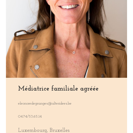
Médiatrice familiale agréée
eleonoredegranges@alteridees.be
0474/53.65.14
Luxembourg, Bruxelles